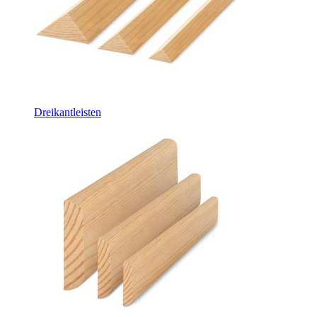
Dreikantleisten