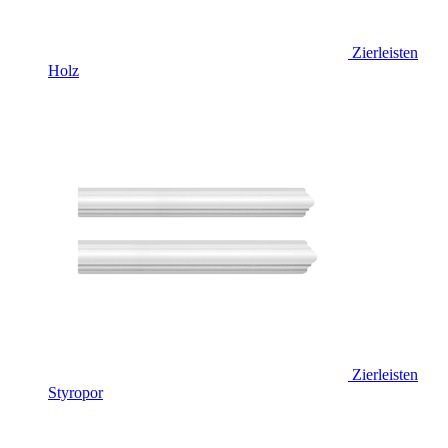
Zierleisten
Holz
Zierleisten
Styropor