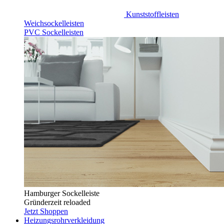
Kunststoffleisten
Weichsockelleisten
PVC Sockelleisten
Hamburger Sockelleiste
Gründerzeit reloaded
Jetzt Shoppen
Heizungsrohrverkleidung