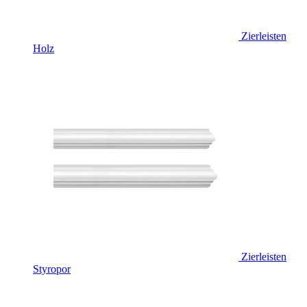
Zierleisten
Holz
Zierleisten
Styropor