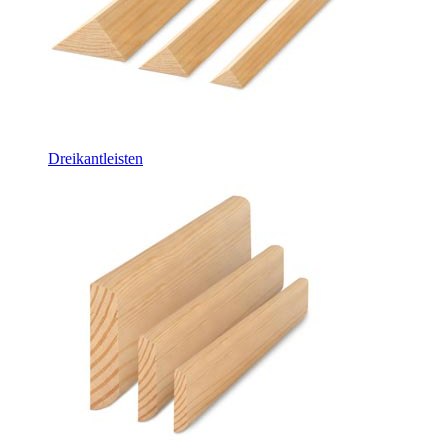
Dreikantleisten