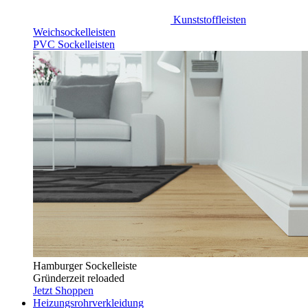
Kunststoffleisten
Weichsockelleisten
PVC Sockelleisten
Hamburger Sockelleiste
Gründerzeit reloaded
Jetzt Shoppen
Heizungsrohrverkleidung