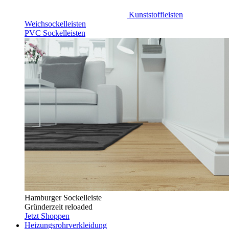
Kunststoffleisten
Weichsockelleisten
PVC Sockelleisten
Hamburger Sockelleiste
Gründerzeit reloaded
Jetzt Shoppen
Heizungsrohrverkleidung