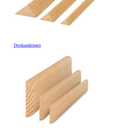
Dreikantleisten