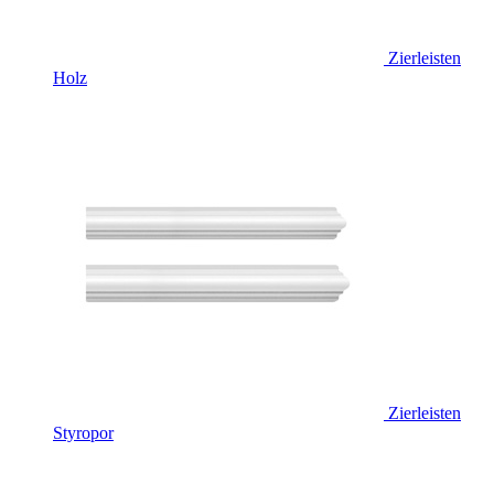
Zierleisten
Holz
Zierleisten
Styropor