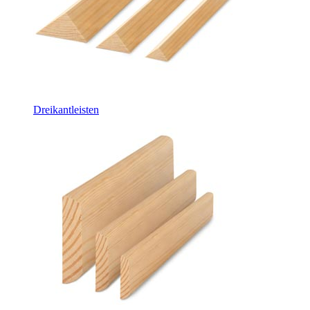
Dreikantleisten