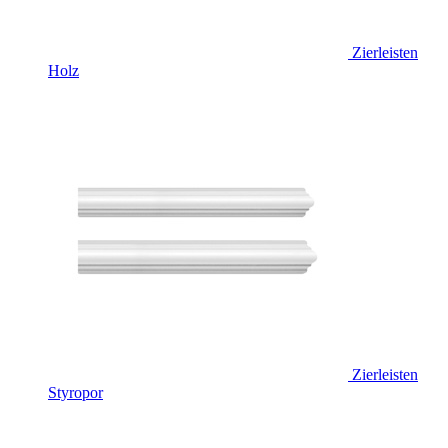
Zierleisten
Holz
Zierleisten
Styropor