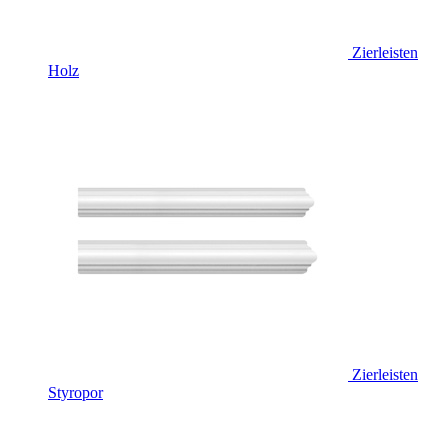
Zierleisten
Holz
Zierleisten
Styropor