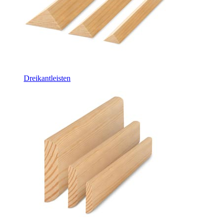
Dreikantleisten