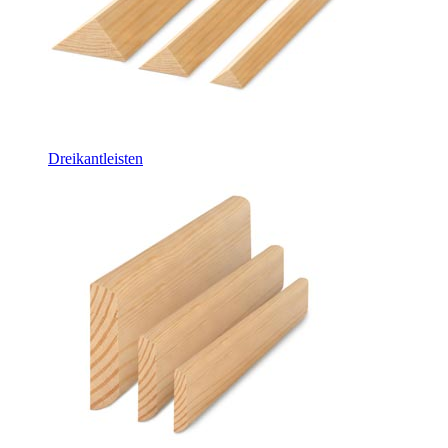
Dreikantleisten