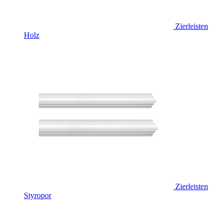
Zierleisten
Holz
Zierleisten
Styropor