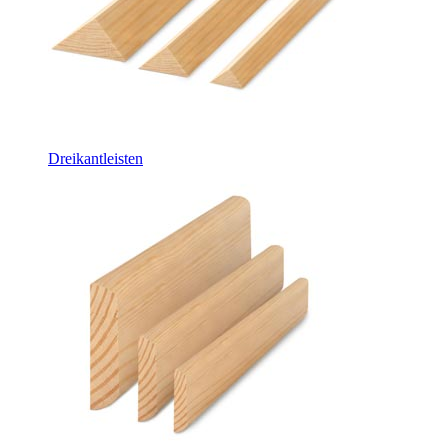
Dreikantleisten