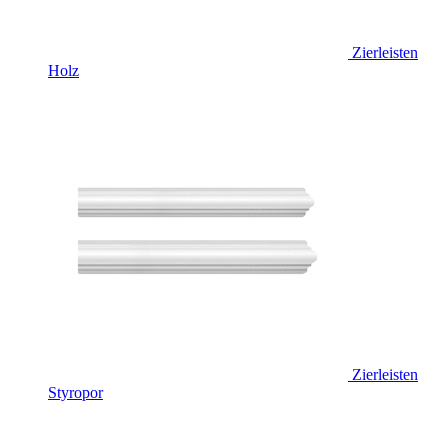
Zierleisten
Holz
Zierleisten
Styropor