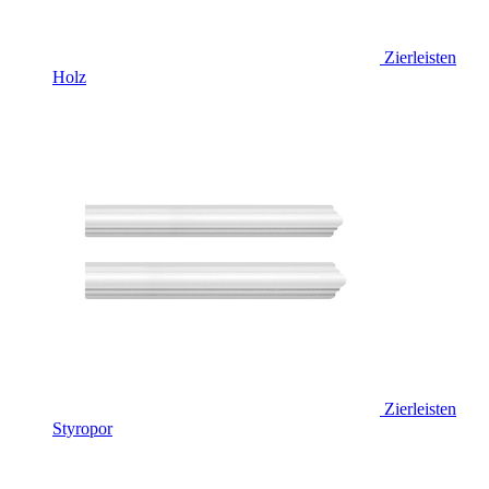
Zierleisten
Holz
Zierleisten
Styropor