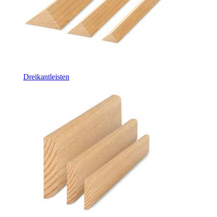
Dreikantleisten