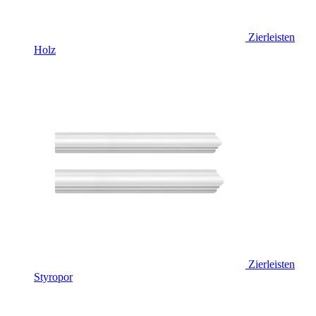
Zierleisten
Holz
Zierleisten
Styropor