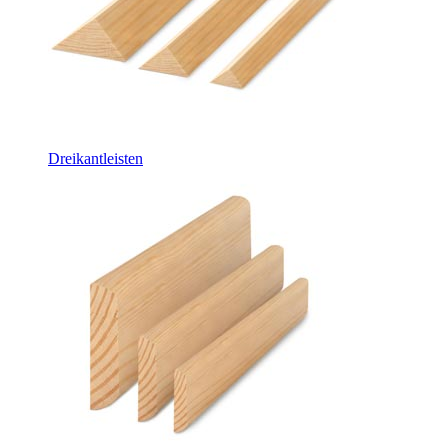
Dreikantleisten