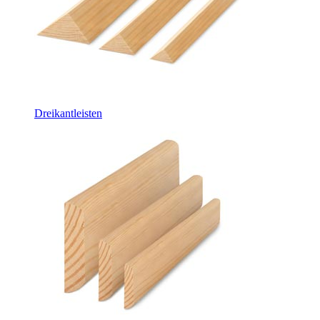
Dreikantleisten