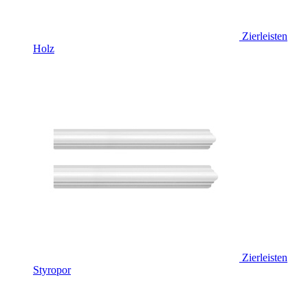
Zierleisten
Holz
Zierleisten
Styropor