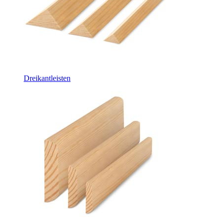
Dreikantleisten