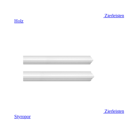
Zierleisten
Holz
Zierleisten
Styropor