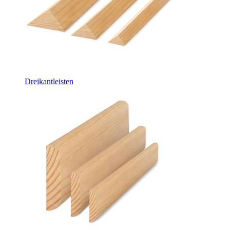
Dreikantleisten