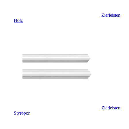
Zierleisten
Holz
Zierleisten
Styropor