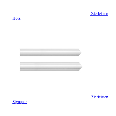
Zierleisten
Holz
Zierleisten
Styropor