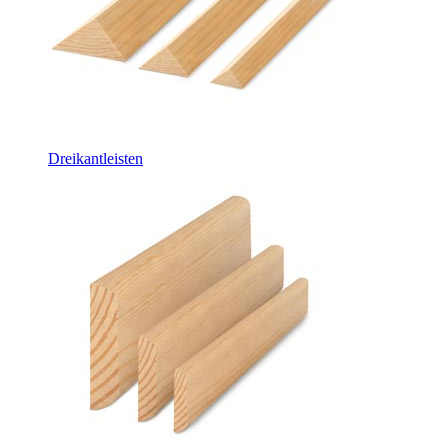
Dreikantleisten