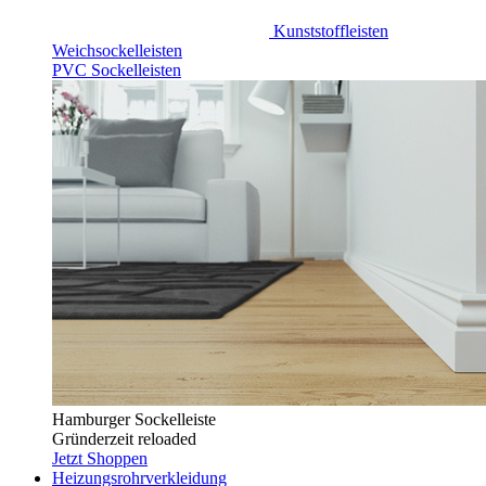
Kunststoffleisten
Weichsockelleisten
PVC Sockelleisten
Hamburger Sockelleiste
Gründerzeit reloaded
Jetzt Shoppen
Heizungsrohrverkleidung