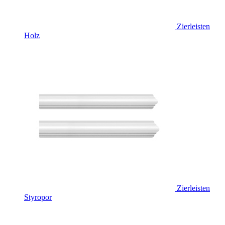
Zierleisten
Holz
Zierleisten
Styropor