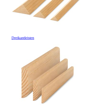
Dreikantleisten