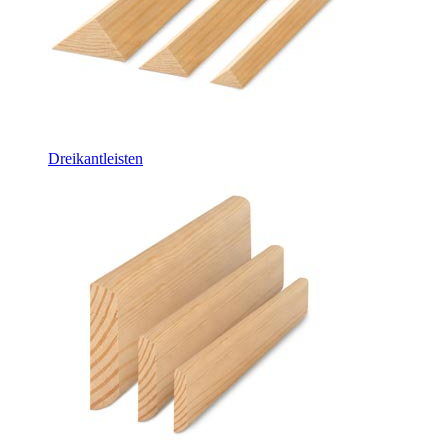
Dreikantleisten