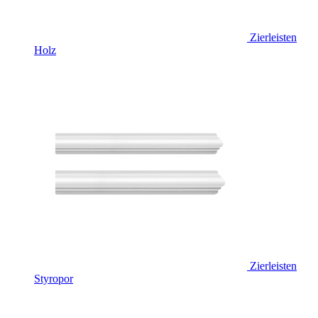
Zierleisten
Holz
Zierleisten
Styropor