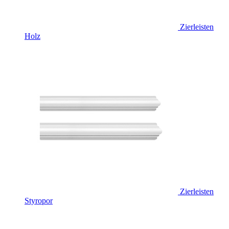
Zierleisten
Holz
Zierleisten
Styropor