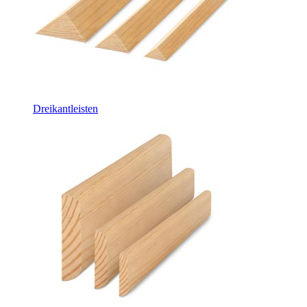
Dreikantleisten