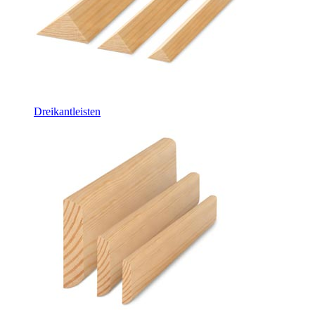
Dreikantleisten