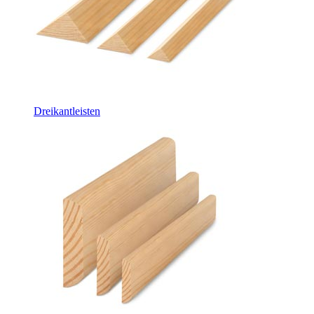
Dreikantleisten