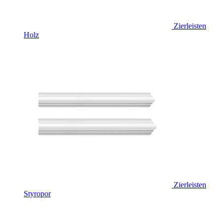
Zierleisten
Holz
Zierleisten
Styropor