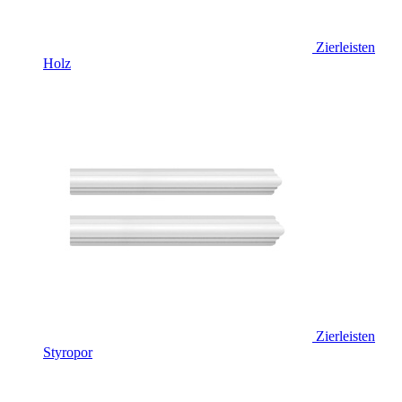
Zierleisten
Holz
Zierleisten
Styropor