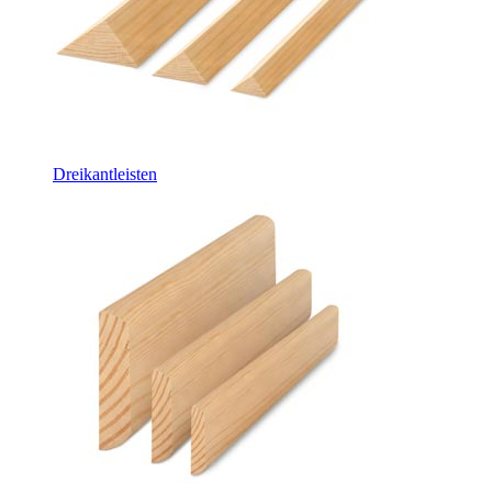
Dreikantleisten