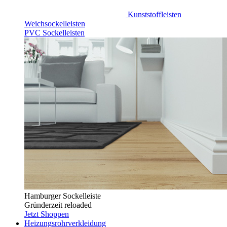
Kunststoffleisten
Weichsockelleisten
PVC Sockelleisten
Hamburger Sockelleiste
Gründerzeit reloaded
Jetzt Shoppen
Heizungsrohrverkleidung