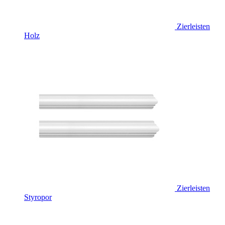
Zierleisten
Holz
Zierleisten
Styropor