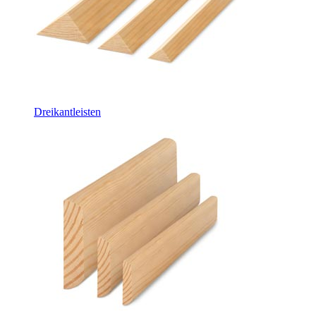
Dreikantleisten