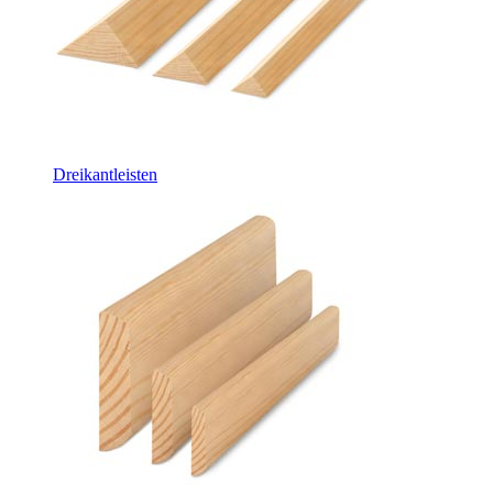
Dreikantleisten