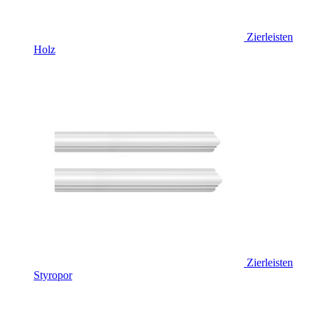
Zierleisten
Holz
Zierleisten
Styropor