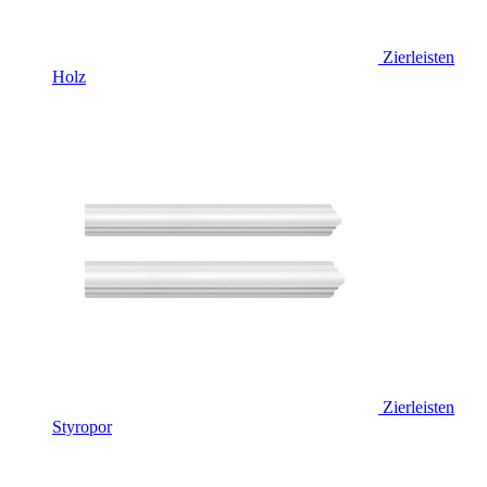
Zierleisten
Holz
Zierleisten
Styropor