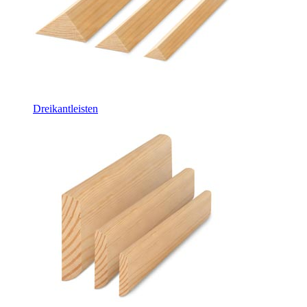
Dreikantleisten