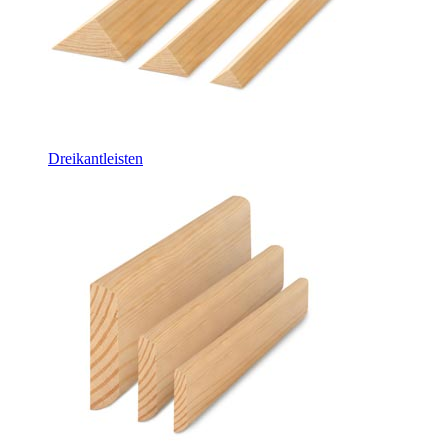
Dreikantleisten