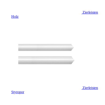
Zierleisten
Holz
Zierleisten
Styropor