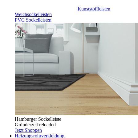
Kunststoffleisten
Weichsockelleisten
PVC Sockelleisten
Hamburger Sockelleiste
Gründerzeit reloaded
Jetzt Shoppen
Heizungsrohrverkleidung