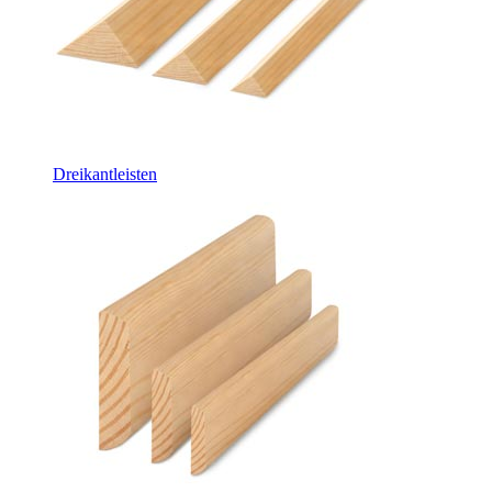
Dreikantleisten