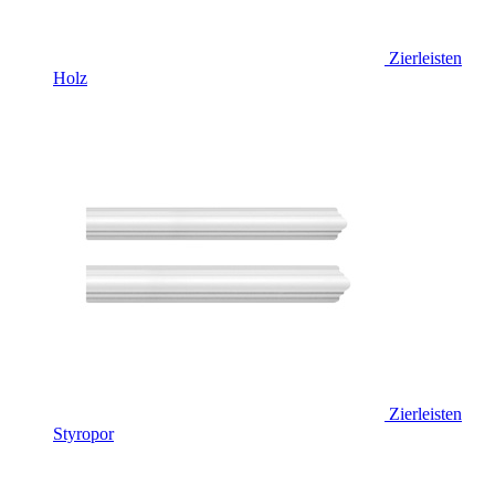
Zierleisten
Holz
Zierleisten
Styropor