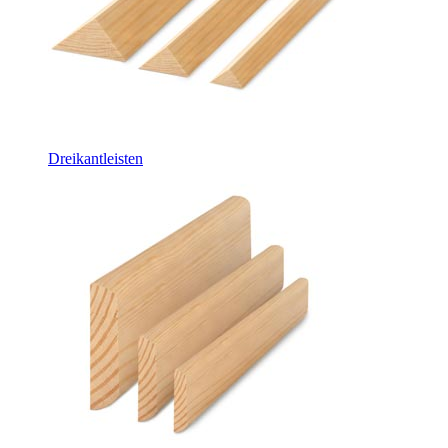
Dreikantleisten