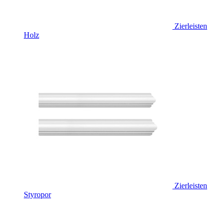
Zierleisten
Holz
Zierleisten
Styropor