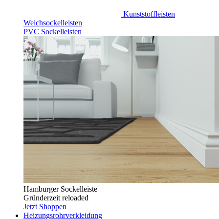
Kunststoffleisten
Weichsockelleisten
PVC Sockelleisten
Hamburger Sockelleiste
Gründerzeit reloaded
Jetzt Shoppen
Heizungsrohrverkleidung