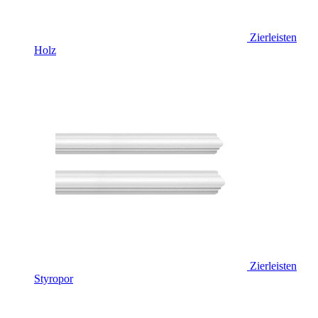
Zierleisten
Holz
Zierleisten
Styropor