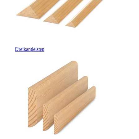
Dreikantleisten