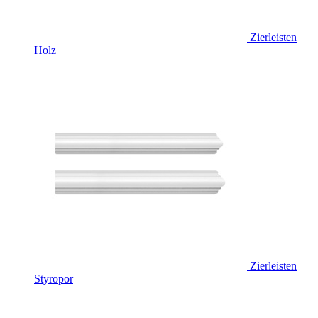
Zierleisten
Holz
Zierleisten
Styropor