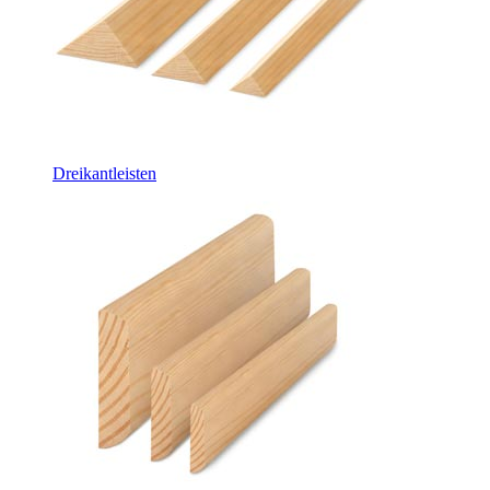
Dreikantleisten