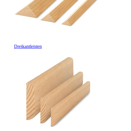
Dreikantleisten