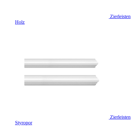
Zierleisten
Holz
Zierleisten
Styropor