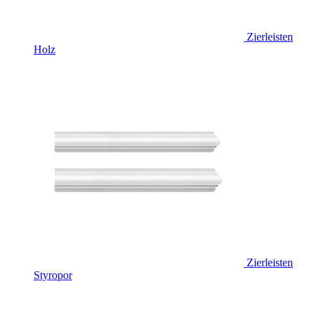
Zierleisten
Holz
Zierleisten
Styropor