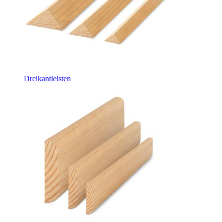
Dreikantleisten