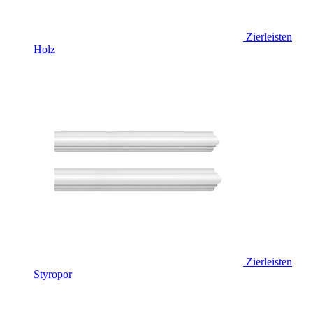
Zierleisten
Holz
Zierleisten
Styropor