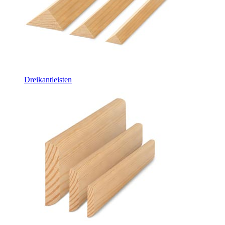
Dreikantleisten