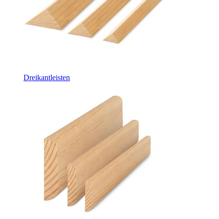
Dreikantleisten