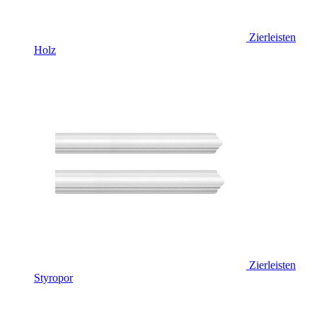
Zierleisten
Holz
Zierleisten
Styropor